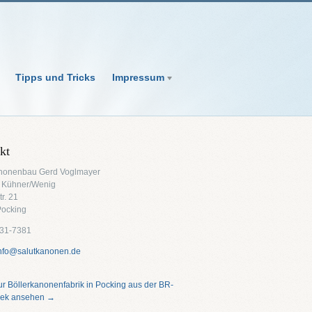
Tipps und Tricks
Impressum
kt
nonenbau Gerd Voglmayer
 Kühner/Wenig
tr. 21
Pocking
531-7381
nfo@salutkanonen.de
ur Böllerkanonenfabrik in Pocking aus der BR-
hek ansehen →