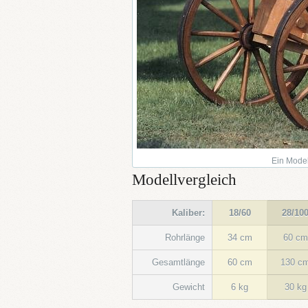
Ein Model
Modellvergleich
Kaliber:
18/60
28/10
Rohrlänge
34 cm
60 cm
Gesamtlänge
60 cm
130 c
Gewicht
6 kg
30 kg