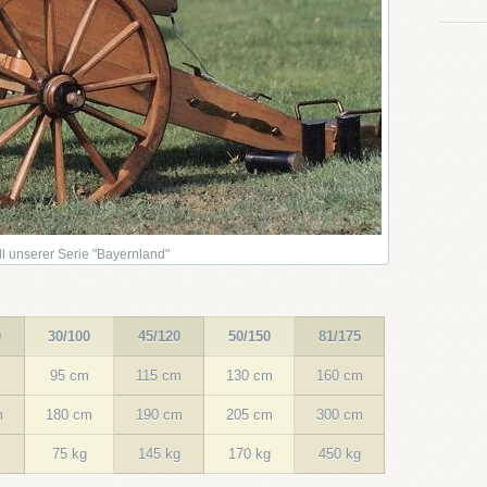
l unserer Serie "Bayernland"
0
30/100
45/120
50/150
81/175
95 cm
115 cm
130 cm
160 cm
m
180 cm
190 cm
205 cm
300 cm
75 kg
145 kg
170 kg
450 kg