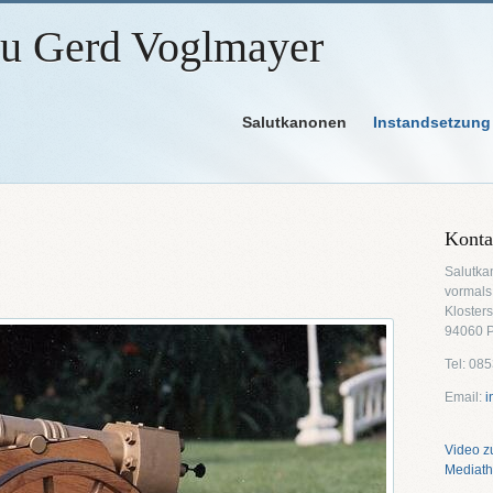
au Gerd Voglmayer
Salutkanonen
Instandsetzung
Konta
Salutka
vormals
Klosters
94060 
Tel: 08
Email:
i
Video z
Mediat