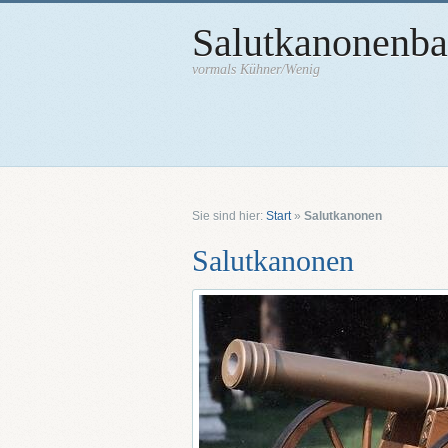
Salutkanonenb
vormals Kühner/Wenig
Sie sind hier:
Start
»
Salutkanonen
Salutkanonen